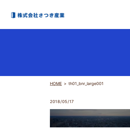
HOME
th01_bnr_large001
2018/05/17