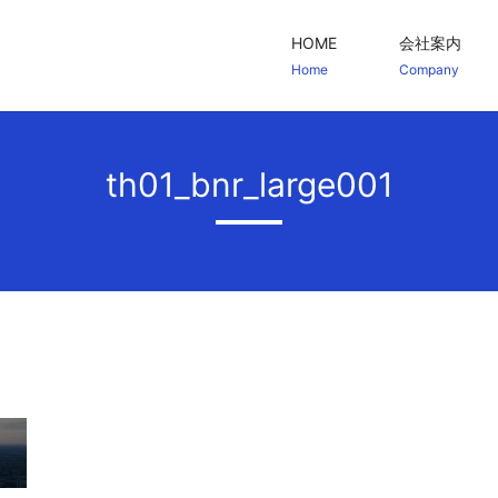
HOME
会社案内
Home
Company
th01_bnr_large001