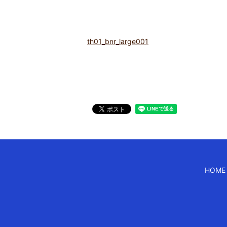
th01_bnr_large001
HOME